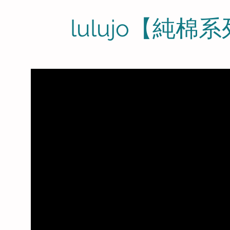
lulujo【純