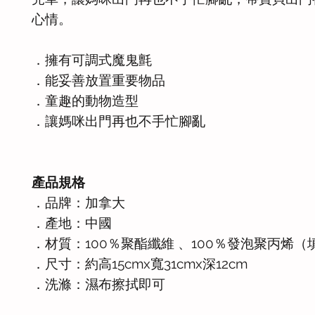
心情。
．擁有可調式魔鬼氈
．能妥善放置重要物品
．童趣的動物造型
．讓媽咪出門再也不手忙腳亂
產品規格
．品牌：加拿大
．產地：中國
．材質：100％聚酯纖維 、100％發泡聚丙烯（
．尺寸：約高15cmx寬31cmx深12cm
．洗滌：濕布擦拭即可