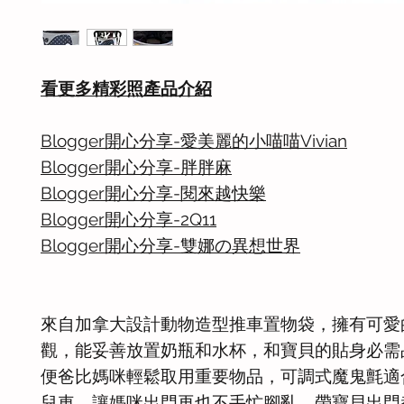
看更多精彩照產品介紹
Blogger開心分享-愛美麗的小喵喵Vivian
Blogger開心分享-胖胖麻
Blogger開心分享-閱來越快樂
Blogger開心分享-2Q11
Blogger開心分享-雙娜の異想世界
來自加拿大設計動物造型推車置物袋，擁有可愛
觀，能妥善放置奶瓶和水杯，和寶貝的貼身必需
便爸比媽咪輕鬆取用重要物品，可調式魔鬼氈適
兒車，讓媽咪出門再也不手忙腳亂，帶寶貝出門