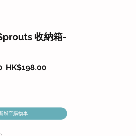
Sprouts 收納箱-
一
促
0 
HK$198.00
般
銷
價
價
格
格
新增至購物車
e