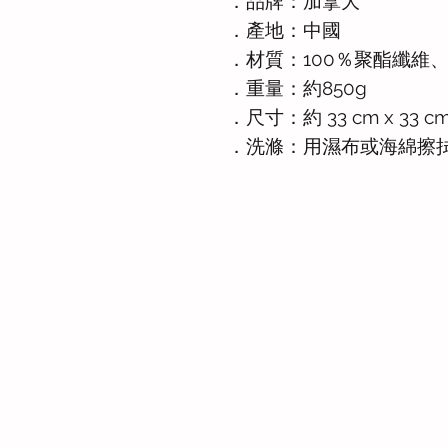
．品牌：加拿大
．產地：中國
．材質：100％聚酯纖維、
．重量：約850g
．尺寸：約 33 cm x 33 cm
．洗滌：用濕布或海綿擦
Whatsapp: +886-909-878-338