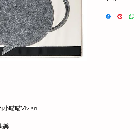
港澳地區配送
順豐快遞配送，如收
遠地區，上門收派每票
件時效需加1個工作天
海外配送
可安排送貨到海外地
運費詳情請致電 +852 81
info@cuteexp.com
更多關於送貨與售後
小喵喵Vivian
快樂