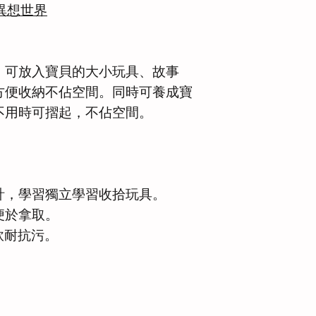
の異想世界
，可放入寶貝的大小玩具、故事
方便收納不佔空間。同時可養成寶
不用時可摺起，不佔空間。
計，學習獨立學習收拾玩具。
便於拿取。
軟耐抗污。