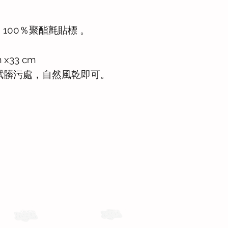
 100％聚酯氈貼標 。
 x33 cm
拭髒污處，自然風乾即可。
運送與退換貨需知
商務合作
聯絡