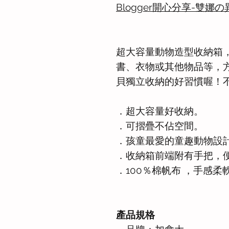
Blogger開心分享-雙娜
超大容量動物造型收納箱
書、衣物或其他物品等，
貝獨立收納的好習慣喔！
．超大容量好收納。
．可摺疊不佔空間。
．孩童最愛的童趣動物設
．收納箱前端附有手把，
．100％棉帆布 ，手感柔
產品規格