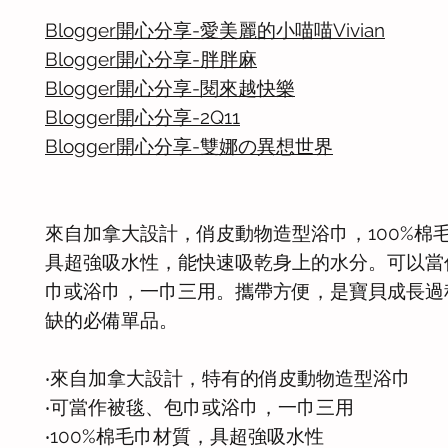
Blogger開心分享-愛美麗的小喵喵Vivian
Blogger開心分享-胖胖麻
Blogger開心分享-閱來越快樂
Blogger開心分享-2Q11
Blogger開心分享-雙娜の異想世界
來自加拿大設計，俏皮動物造型浴巾，100%棉
具超強吸水性，能快速吸乾身上的水分。可以當
巾或浴巾，一巾三用。攜帶方便，是寶貝成長過
缺的必備單品。
‧來自加拿大設計，特有的俏皮動物造型浴巾
‧可當作被毯、包巾或浴巾，一巾三用
‧100%棉毛巾材質，具超強吸水性