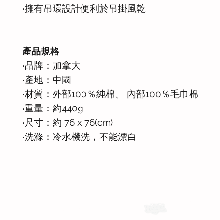
‧擁有吊環設計便利於吊掛風乾
產品規格
‧品牌：加拿大
‧產地：中國
‧材質：外部100％純棉、 內部100％毛巾棉
‧重量：約440g
‧尺寸：約 76 x 76(cm)
‧洗滌：冷水機洗，不能漂白
運送與退換貨需知
Whatsapp: +886-909-878-338