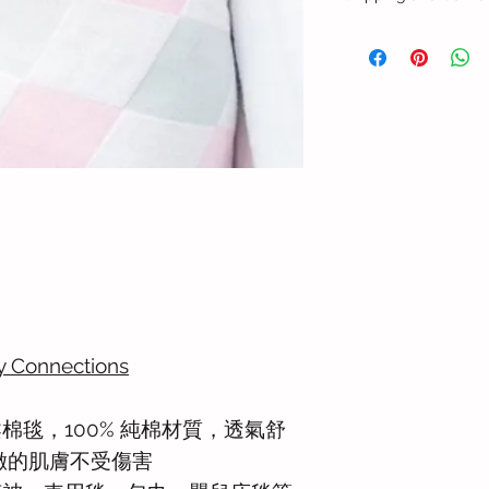
港澳地區配送
順豐快遞配送，如收
遠地區，上門收派每票
件時效需加1個工作天
海外配送
可安排送貨到海外地
+852 8193 2618 或 e
更多關於送貨與售後
Connections
華柔棉毯，100% 純棉材質，透氣舒
緻的肌膚不受傷害