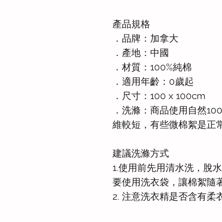
產品規格
．品牌：加拿大
．產地：中國
．材質：100%純棉
．適用年齡：0歲起
．尺寸：100 x 100cm
．洗滌：商品使用自然10
維較短，有些微棉絮是正
建議洗滌方式
1.使用前先用清水洗，脫
要使用洗衣袋，讓棉絮隨
2. 注意洗衣精是否含有