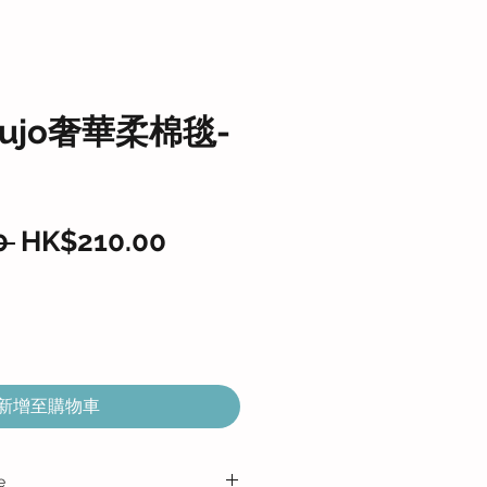
lujo奢華柔棉毯-
一
促
0 
HK$210.00
般
銷
價
價
格
格
新增至購物車
e