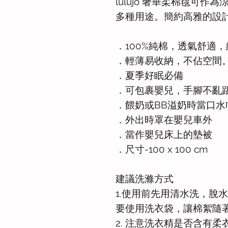
lulujo 奢華柔棉毯可
多種用途。簡約高雅的設
．100%純棉，透氣舒適
．輕薄易收納，不佔空間
．夏季好眠必備
．可包裹嬰兒，手腳不亂
．餵奶或BB溢奶時當口水
．外出時罩在嬰兒車外
．當作嬰兒床上的墊被
．尺寸-100 x 100 cm
建議洗滌方式
1.使用前先用清水洗，脫
要使用洗衣袋，讓棉絮隨
2. 注意洗衣精是否含有