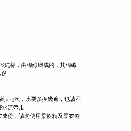
0%純棉，由棉線織成的，其棉纖
常的
水約2~3次，水要多換幾遍，也請不
著水流帶走
柔衣成份，請勿使用柔軟精及柔衣素