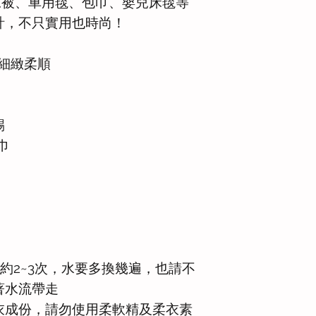
作為涼被、車用毯、包巾、嬰兒床毯等
計，不只實用也時尚！
，細緻柔順
。
踢
巾
水約2~3次，水要多換幾遍，也請不
著水流帶走
柔衣成份，請勿使用柔軟精及柔衣素