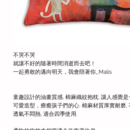
不哭不哭
就讓不好的隨著時間消逝而去吧！
一起勇敢的邁向明天，我會陪著你_Malis
童趣設計的油畫質感, 棉麻織紋抱枕, 讓人感覺是
可愛造型，療癒孩子們的心. 棉麻材質厚實耐磨, 
透氣不悶熱, 適合四季使用.