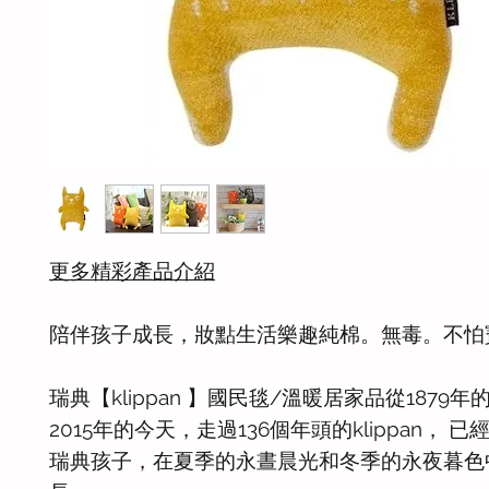
更多精彩產品介紹
陪伴孩子成長，妝點生活樂趣純棉。無毒。不怕
瑞典【klippan 】國民毯/溫暖居家品從1879年
2015年的今天，走過136個年頭的klippan， 
瑞典孩子，在夏季的永晝晨光和冬季的永夜暮色