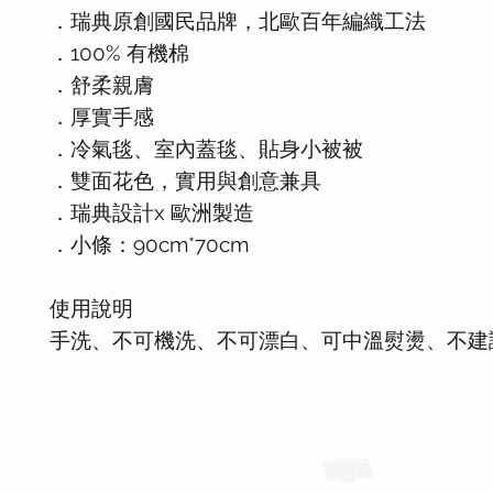
．瑞典原創國民品牌，北歐百年編織工法
．100% 有機棉
．舒柔親膚
．厚實手感
．冷氣毯、室內蓋毯、貼身小被被
．雙面花色，實用與創意兼具
．瑞典設計x 歐洲製造
．小條：90cm*70cm
使用說明
手洗、不可機洗、不可漂白、可中溫熨燙、不建
運送與退換貨需知
Whatsapp: +886-909-878-338