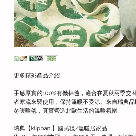
更多精彩產品介紹
手感厚實的100%有機棉毯，適合在夏秋兩季交
者寒流來襲使用，保持溫暖不受涼。來自瑞典品
冬暖暖毯，真實營造北歐生活的溫暖氛圍。
瑞典【klippan 】國民毯/溫暖居家品