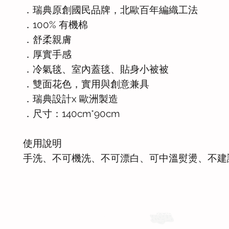
．瑞典原創國民品牌，北歐百年編織工法
．100% 有機棉
．舒柔親膚
．厚實手感
．冷氣毯、室內蓋毯、貼身小被被
．雙面花色，實用與創意兼具
．瑞典設計x 歐洲製造
．尺寸：140cm*90cm
使用說明
手洗、不可機洗、不可漂白、可中溫熨燙、不建
運送與退換貨需知
Whatsapp: +886-909-878-338