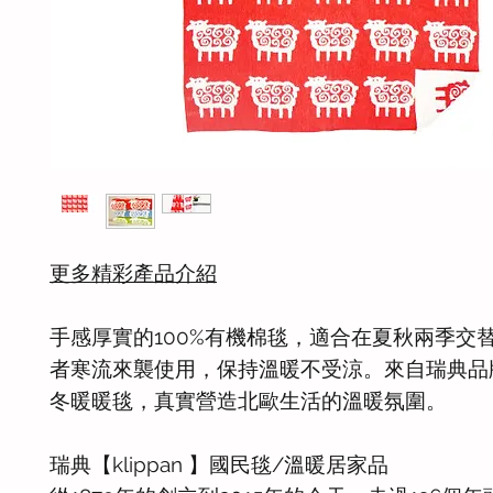
更多精彩產品介紹
手感厚實的100%有機棉毯，適合在夏秋兩季交
者寒流來襲使用，保持溫暖不受涼。來自瑞典品
冬暖暖毯，真實營造北歐生活的溫暖氛圍。
瑞典【klippan 】國民毯/溫暖居家品