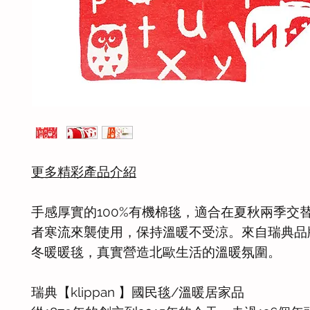
更多精彩產品介紹
手感厚實的100%有機棉毯，適合在夏秋兩季交
者寒流來襲使用，保持溫暖不受涼。來自瑞典品
冬暖暖毯，真實營造北歐生活的溫暖氛圍。
瑞典【klippan 】國民毯/溫暖居家品