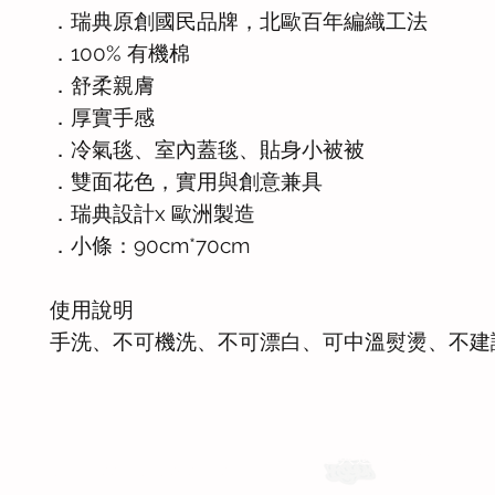
．瑞典原創國民品牌，北歐百年編織工法
．100% 有機棉
．舒柔親膚
．厚實手感
．冷氣毯、室內蓋毯、貼身小被被
．雙面花色，實用與創意兼具
．瑞典設計x 歐洲製造
．小條：90cm*70cm
使用說明
手洗、不可機洗、不可漂白、可中溫熨燙、不建
運送與退換貨需知
Whatsapp: +886-909-878-338