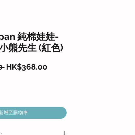
ppan 純棉娃娃-
小熊先生 (紅色)
一
促
0 
HK$368.00
般
銷
價
價
格
格
新增至購物車
e