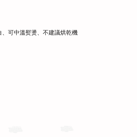
白、可中溫熨燙、不建議烘乾機
運送與退換貨需知
商務合作
聯絡