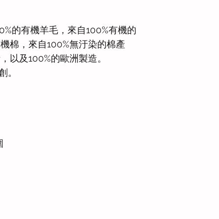
100%的有機羊毛，來自100%有機的
有機棉，來自100%無汙染的棉產
計，以及100%的歐洲製造。
原創。
圍