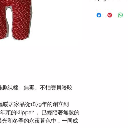
港澳地區配送
港澳地區順豐快遞配
或香港偏遠地區，上門
付，收派件時效需加
海外配送
可安排送貨到海外地
+852 8193 2618 或 e
更多關於送貨與售後
樂趣純棉。無毒。不怕寶貝咬咬
毯/溫暖居家品從1879年的創立到
年頭的klippan， 已經陪著無數的
晨光和冬季的永夜暮色中，一同成