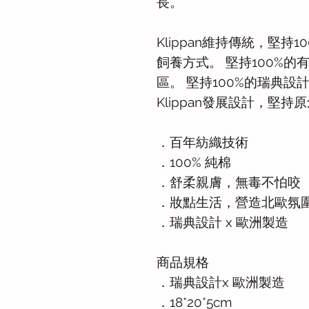
長。
Klippan維持傳統，堅持
飼養方式。 堅持100%的
區。 堅持100%的瑞典設
Klippan發展設計，堅持
．百年紡織技術
．100% 純棉
．舒柔親膚，無毒不怕咬
．妝點生活，營造北歐氛
．瑞典設計 x 歐洲製造
商品規格
．瑞典設計x 歐洲製造
．18*20*5cm