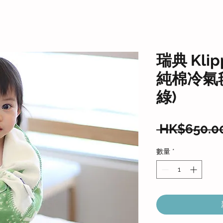
瑞典 Kli
純棉冷氣毯
綠)
 HK$650.0
數量
*