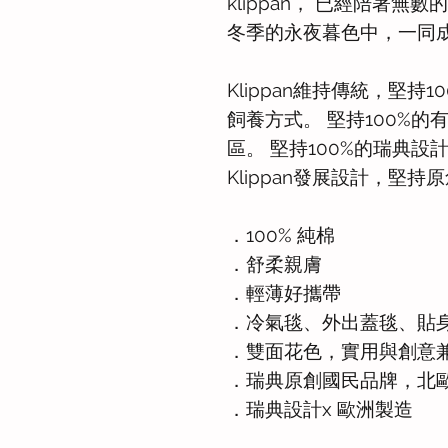
klippan， 已經陪著
冬季的永夜暮色中，一同
Klippan維持傳統，堅持
飼養方式。 堅持100%的
區。 堅持100%的瑞典設
Klippan發展設計，堅持
．100% 純棉
．舒柔親膚
．輕薄好攜帶
．冷氣毯、外出蓋毯、貼
．雙面花色，實用與創意
．瑞典原創國民品牌，北
．瑞典設計x 歐洲製造