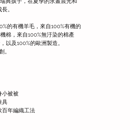
無數的瑞典孩子，在夏季的永晝晨光和
成長。
100%的有機羊毛，來自100%有機的
有機棉，來自100%無汙染的棉產
計，以及100%的歐洲製造。
原創。
身小被被
兼具
歐百年編織工法