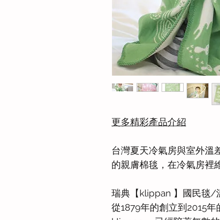
更多精彩產品介紹
台灣夏天冷氣房與室外溫差
的親膚棉毯，在冷氣房裡
瑞典【klippan 】國民毯
從1879年的創立到2015