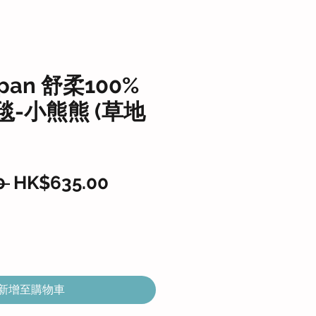
ppan 舒柔100%
-小熊熊 (草地
一
促
0 
HK$635.00
般
銷
價
價
格
格
新增至購物車