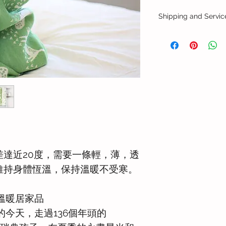
Shipping and Servic
港澳地區配送
港澳地區順豐快遞配
或香港偏遠地區，上門
付，收派件時效需加
海外配送
可安排送貨到海外地
+852 8193 2618 或 e
更多關於送貨與售後
達近20度，需要一條輕，薄，透
維持身體恆溫，保持溫暖不受寒。
/溫暖居家品
年的今天，走過136個年頭的