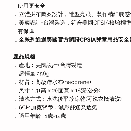
使用更安全
．立體拼布圖案設計，造型亮眼、製作精細觸感
．美國設計+台灣製造，符合美國CPSIA檢驗標
有保障
．全系列通過美國官方認證CPSIA兒童用品安全
產品規格
．產地：美國設計+台灣製造
．超輕量 256g
．材質：高級潛水布(neoprene)
．尺寸：31高 x 26面寬 x 18深(公分)
．清洗方式：水洗後平放晾乾(可洗衣機清洗)
．6CM加寬背帶，減壓舒適又透氣
．適用年齡 : 1歲-12歲