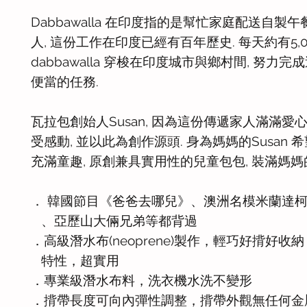
Dabbawalla 在印度指的是幫忙家庭配送自製
人, 這份工作在印度已經有百年歷史. 每天約有5,
dabbawalla 穿梭在印度城市與鄉村間, 努力完
便當的任務.
瓦拉包創始人Susan, 因為這份傳遞家人滿滿愛
受感動, 並以此為創作源頭. 身為媽媽的Susan 
充滿童趣, 原創兼具實用性的兒童包包, 裝滿媽媽
． 韓國節目《爸爸去哪兒》、澳洲名模米蘭達
、亞歷山大倆兄弟等都背過
．高級潛水布(neoprene)製作，輕巧好揹好收
特性，超實用
．專業級潛水布料，洗衣機水洗不變形
．揹帶長度可向內彈性調整，揹帶外觀無任何金