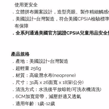
使用更安全
．立體拼布圖案設計，造型亮眼、製作精細觸感
．美國設計+台灣製造，符合美國CPSIA檢驗標
有保障
．全系列通過美國官方認證CPSIA兒童用品安全
產品規格
．產地：美國設計+台灣製造
．超輕量 256g
．材質：高級潛水布(neoprene)
．尺寸：31高 x 26面寬 x 18深(公分)
．清洗方式：水洗後平放晾乾(可洗衣機清洗)
．6CM加寬背帶，減壓舒適又透氣
．適用年齡 : 1歲-12歲