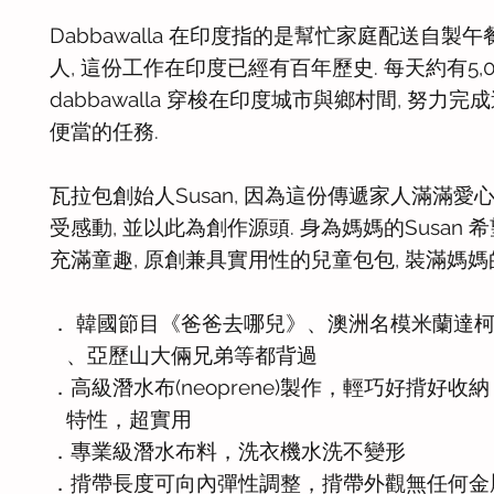
Dabbawalla 在印度指的是幫忙家庭配送自製
人, 這份工作在印度已經有百年歷史. 每天約有5,
dabbawalla 穿梭在印度城市與鄉村間, 努力完
便當的任務.
瓦拉包創始人Susan, 因為這份傳遞家人滿滿愛
受感動, 並以此為創作源頭. 身為媽媽的Susan 
充滿童趣, 原創兼具實用性的兒童包包, 裝滿媽媽
． 韓國節目《爸爸去哪兒》、澳洲名模米蘭達
、亞歷山大倆兄弟等都背過
．高級潛水布(neoprene)製作，輕巧好揹好收
特性，超實用
．專業級潛水布料，洗衣機水洗不變形
．揹帶長度可向內彈性調整，揹帶外觀無任何金