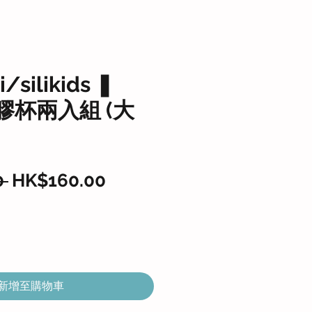
/silikids ❚
矽膠杯兩入組 (大
一
促
 
HK$160.00
般
銷
價
價
格
格
新增至購物車