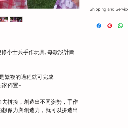
Shipping and Servic
港澳地區配送
港澳地區順豐快遞配
或香港偏遠地區，上門
付，收派件時效需加
海外配送
dier 發條小士兵手作玩具, 每款設計圖
可安排送貨到海外地
+852 8193 2618 或 e
更多關於送貨與售後
或是繁複的過程就可完成
居家佈置~
力去拼接，創造出不同姿勢，手作
的想像力與創造力，就可以拼造出