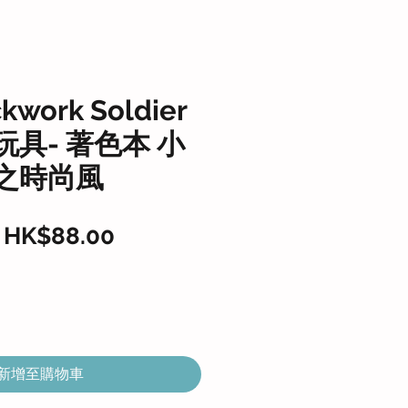
kwork Soldier
具- 著色本 小
之時尚風
一
促
HK$88.00
般
銷
價
價
格
格
新增至購物車