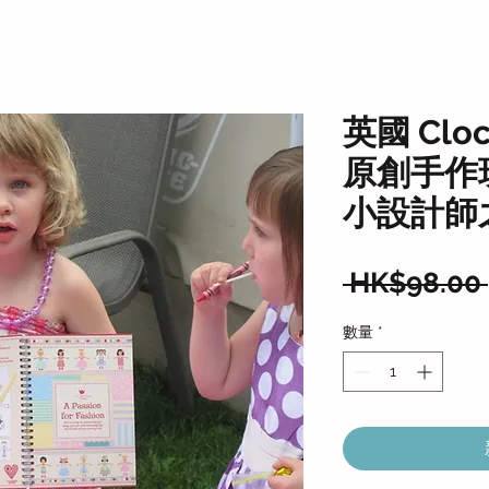
英國 Cloc
原創手作玩
小設計師
 HK$98.00 
數量
*