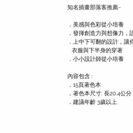
知名插畫部落客推薦~
．美感與色彩從小培養
．發揮創造力與想像力，
．上中下可翻的設計，讓
衣服與下半身的穿著
．小小設計師從小培養
內容包含 :
．15頁著色本
．著色本尺寸: 長20.4公分 
．建議年齡 3歲以上