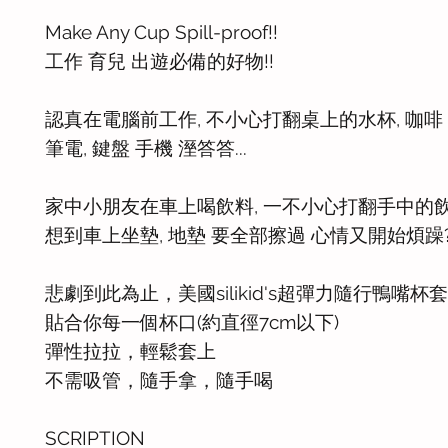
Make Any Cup Spill-proof!!
工作 育兒 出遊必備的好物!!
認真在電腦前工作, 不小心打翻桌上的水杯, 咖啡
筆電, 鍵盤 手機 溼答答...
家中小朋友在車上喝飲料, 一不小心打翻手中的
想到車上坐墊, 地墊 要全部擦過 心情又開始煩躁
悲劇到此為止，美國silikid's超彈力隨行鴨嘴杯套
貼合你每一個杯口(約直徑7cm以下)
彈性拉拉，輕鬆套上
不需吸管，隨手拿，隨手喝
SCRIPTION