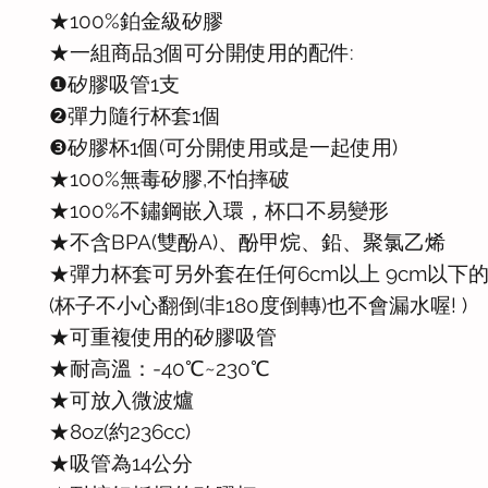
★100%鉑金級矽膠
★一組商品3個可分開使用的配件:
❶矽膠吸管1支
❷彈力隨行杯套1個
❸矽膠杯1個(可分開使用或是一起使用)
★100%無毒矽膠,不怕摔破
★100%不鏽鋼嵌入環，杯口不易變形
★不含BPA(雙酚A)、酚甲烷、鉛、聚氯乙烯
★彈力杯套可另外套在任何6cm以上 9cm以下
(杯子不小心翻倒(非180度倒轉)也不會漏水喔! )
★可重複使用的矽膠吸管
★耐高溫：-40℃~230℃
★可放入微波爐
★8oz(約236cc)
★吸管為14公分