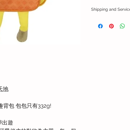
Shipping and Servic
港澳地區配送
順豐快遞配送，如收
遠地區，上門收派每票
件時效需加1個工作天
海外配送
可安排送貨到海外地
+852 8193 2618 或 e
更多關於送貨與售後
天地
背包 包包只有332g!
學出遊