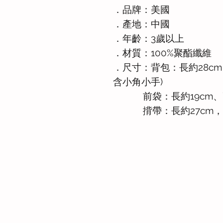
．品牌：美國
．產地：中國
．年齡：3歲以上
．材質：100%聚酯纖維
．尺寸：背包：長約28cm、
含小角小手)
前袋：長約19cm、高
揹帶：長約27cm，另
Whatsapp: +886-909-878-338