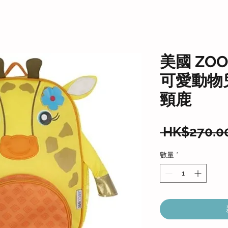
美國 ZOO
可愛動物兒
頸鹿
 HK$270.0
數量
*