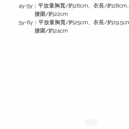
4y-5y：平放量胸寬/約26cm、衣長/約28cm
腰圍/約22cm
5y-6y：平放量胸寬/約25cm、衣長/約29.5c
腰圍/約24cm
運送與退換貨需知
Whatsapp: +886-909-878-338