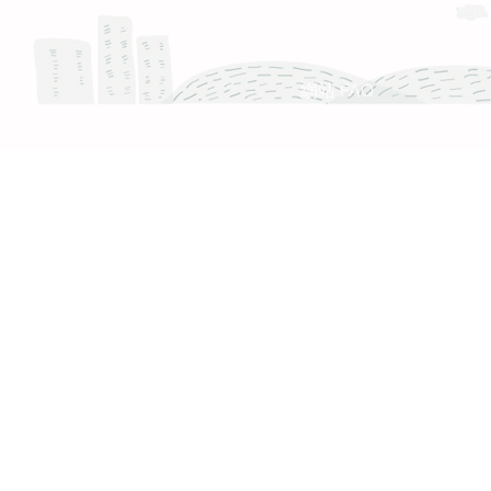
服務時間 :週一至週五 9:30 - 18:30
產品 FAQ
網站 FAQ