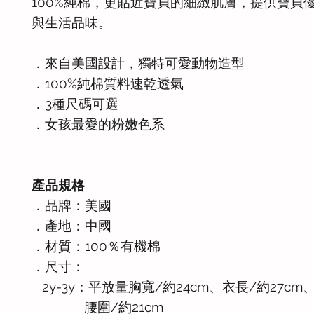
100%純棉，更貼近寶貝的細緻肌膚，提供寶貝
與生活品味。
．來自美國設計，獨特可愛動物造型
．100%純棉質料速乾透氣
．3種尺碼可選
．女孩最愛的粉嫩色系
產品規格
．品牌：美國
．產地：中國
．材質：100％有機棉
．尺寸：
2y-3y：平放量胸寬/約24cm、衣長/約27cm
腰圍/約21cm