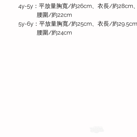
4y-5y：平放量胸寬/約26cm、衣長/約28cm
腰圍/約22cm
5y-6y：平放量胸寬/約25cm、衣長/約29.5c
腰圍/約24cm
運送與退換貨需知
Whatsapp: +886-909-878-338