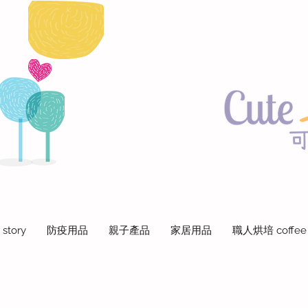
 story
防疫用品
親子產品
家居用品
職人烘培 coffee